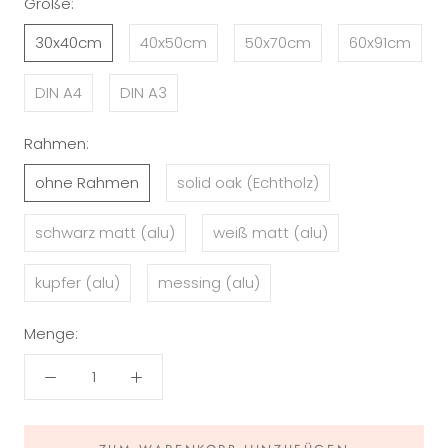
Größe:
30x40cm
40x50cm
50x70cm
60x91cm
DIN A4
DIN A3
Rahmen:
ohne Rahmen
solid oak (Echtholz)
schwarz matt (alu)
weiß matt (alu)
kupfer (alu)
messing (alu)
Menge: