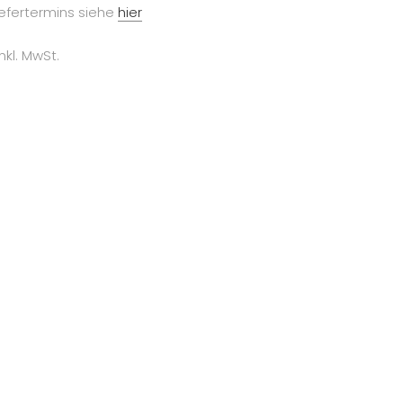
iefertermins siehe
hier
inkl. MwSt.