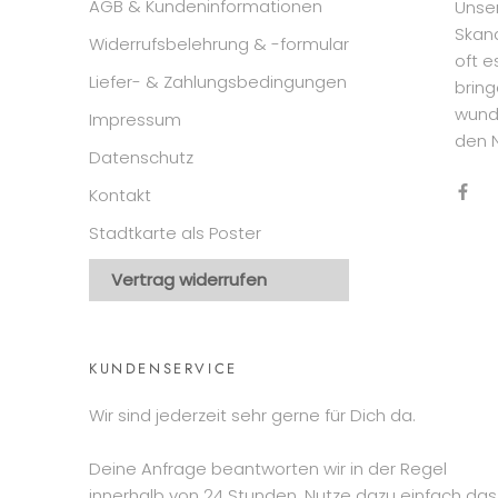
AGB & Kundeninformationen
Unser
Skand
Widerrufsbelehrung & -formular
oft e
Liefer- & Zahlungsbedingungen
bring
wunde
Impressum
den 
Datenschutz
Kontakt
Stadtkarte als Poster
Vertrag widerrufen
KUNDENSERVICE
Wir sind jederzeit sehr gerne für Dich da.
Deine Anfrage beantworten wir in der Regel
innerhalb von 24 Stunden. Nutze dazu einfach das