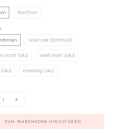
cm
50x70cm
:
Rahmen
solid oak (Echtholz)
z matt (alu)
weiß matt (alu)
 (alu)
messing (alu)
ZUM WARENKORB HINZUFÜGEN