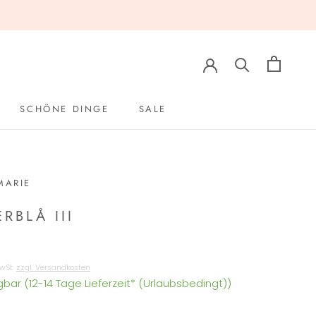
SCHÖNE DINGE
SALE
SCHÖNE DINGE
SALE
MARIE
ERBLÅ III
MwSt.
zzgl. Versandkosten
bar (12-14 Tage Lieferzeit* (Urlaubsbedingt))