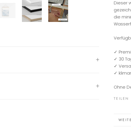
Dieser w
gezeich
die min
Wasserf
Verfügb
✓ Prem
✓ 30 T
✓ Versa
✓ klima
Ohne De
TEILEN
WEIT
FOTO