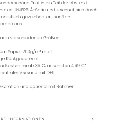
underschöne Print in ein Teil der abstrakt
neten LINJERBLÅ-Serie und zeichnet sich durch
imalistisch gezeichneten, sanften
arben aus.
ar in verschiedenen Größen.
ium Papier 200g/m² matt
age Rückgaberecht
ndkostenfrei ab 35 €, ansonsten 4,99 €*
neutraler Versand mit DHL
koration und optional mit Rahmen.
ERE INFORMATIONEN
S ANSCHAUEN